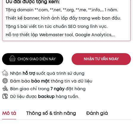
Ưu đãi được tặng kèm:
Tặng domain **.com, **.net, **.org, **.me, **.info,... 1 năm.
Thiết kế banner, hình ảnh lấp đầy trang web ban đầu.
Tặng 5 bài viết tin tức chuẩn SEO trong lĩnh vực.
Hỗ trợ thiết lập Webmaster tool, Google Analytics,...
CHỌN GIAO DIỆN NÀY
NHẬN TƯ VẤN NGAY
Nhận
hỗ trợ
suốt quá trình sử dụng
Đảm bảo
bảo mật
thông tin và dữ liệu
Bàn giao chỉ trong
7 ngày
đặt hàng
Dữ liệu được
backup
hàng tuần.
Mô tả
Thông số & tính năng
Đánh giá