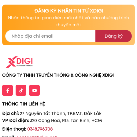
ĐĂNG KÝ NHẬN TIN TỪ XDIGI
Nhận thông tin giao diện mới nhất và các chương trình
khuyến mãi.
Đăng ký
CÔNG TY TNHH TRUYỀN THÔNG & CÔNG NGHỆ XDIGI
THÔNG TIN LIÊN HỆ
Địa chỉ:
27 Nguyễn Tất Thành, TP.BMT, Đắk Lắk
VP Đại diện:
320 Cộng Hòa, P.13, Tân Bình, HCM
Điện thoại:
0348.796.708