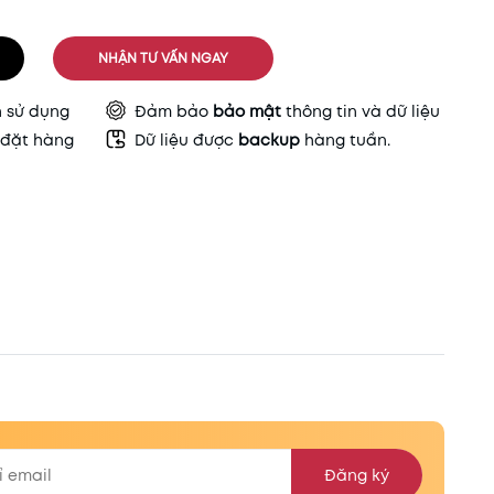
NHẬN TƯ VẤN NGAY
h sử dụng
Đảm bảo
bảo mật
thông tin và dữ liệu
đặt hàng
Dữ liệu được
backup
hàng tuần.
Đăng ký