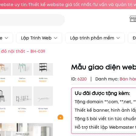
webste uy tín.
Thiết kế website giá tốt nhất.
Tư vấn và quản trị 
te
Lập Trình Web
Lập trình phần mềm
Đ
đồ nội thất – BH-039
Mẫu giao diện webs
ID:
6220
|
Danh mục:
Bán hà
Ưu đãi được tặng kèm:
Tặng domain **.com, **.net, **.o
Thiết kế banner, hình ảnh l
Tặng 5 bài viết tin tức chuẩ
Hỗ trợ thiết lập Webmaster to