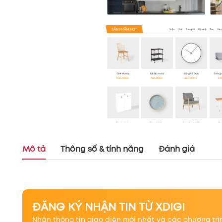
Mô tả
Thông số & tính năng
Đánh giá
ĐĂNG KÝ NHẬN TIN TỪ XDIGI
Nhận thông tin giao diện mới nhất và các chương trì