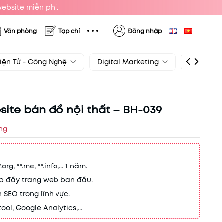
website miễn phí.
Văn phòng
Tạp chí
Đăng nhập
iện Tử - Công Nghệ
Digital Marketing
Kinh Do
ite bán đồ nội thất – BH-039
ng
rg, **.me, **.info,... 1 năm.
ấp đầy trang web ban đầu.
n SEO trong lĩnh vực.
ol, Google Analytics,...