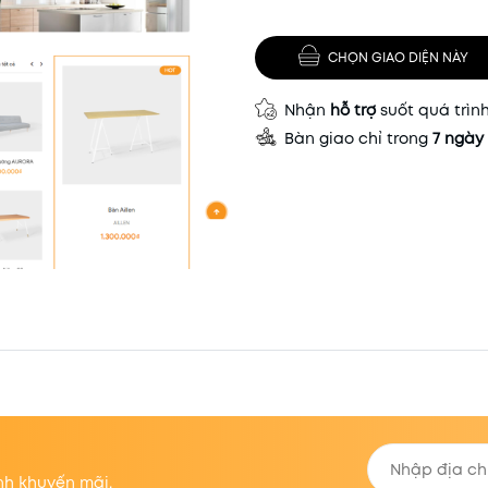
CHỌN GIAO DIỆN NÀY
Nhận
hỗ trợ
suốt quá trìn
Bàn giao chỉ trong
7 ngày
nh khuyến mãi.